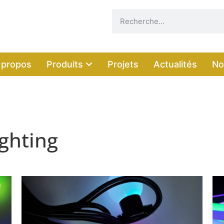
 propos
Produits
Projets
Actualités
No
ighting