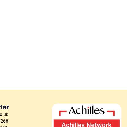
ter
co.uk
8268