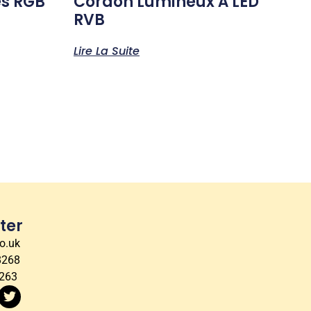
es RGB
Cordon Lumineux À LED
RVB
Lire La Suite
ter
co.uk
8268
0263