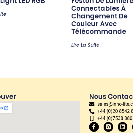
 Light LED RGB
Feston De Lumièr
Connectables À
ite
Changement De
Couleur Avec
Télécommande
Lire La Suite
ouver
Nous Contac
sales@inno-lite.
+44 (0)20 8542 
+44 (0)7538 88